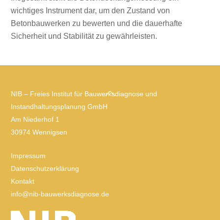
wichtiges Instrument dar, um den Zustand von
Betonbauwerken zu bewerten und die dauerhafte
Sicherheit und Stabilität zu gewährleisten.
Back
NIB – Freies Institut für Bauwerksdiagnose und
To
Instandhaltungsplanung GmbH
Top
Am Niederhof 1
30974
Wennigsen
Impressum
Datenschutzerklärung
Kontakt
info@nib-bauwerksdiagnose.de